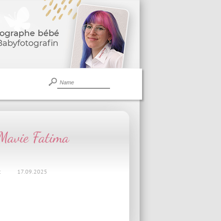
Mavie Fatima
:
17.09.2025